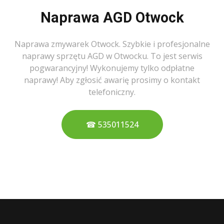
Naprawa AGD Otwock
Naprawa zmywarek Otwock. Szybkie i profesjonalne
naprawy sprzętu AGD w Otwocku. To jest serwis
pogwarancyjny! Wykonujemy tylko odpłatne
naprawy! Aby zgłosić awarię prosimy o kontakt
telefoniczny.
☎ 535011524