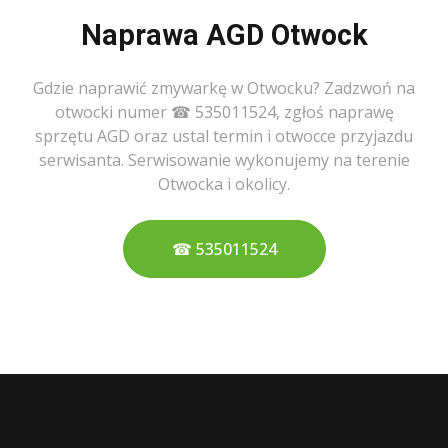
Naprawa AGD Otwock
Gdzie naprawić zmywarkę w Otwocku? Zadzwoń na
otwocki numer ☎ 535011524, zgłoś naprawę
sprzętu AGD oraz ustal termin i otwocce przyjazdu
serwisanta. Serwisowanie wykonujemy na terenie
Otwocka i okolicy.
☎ 535011524