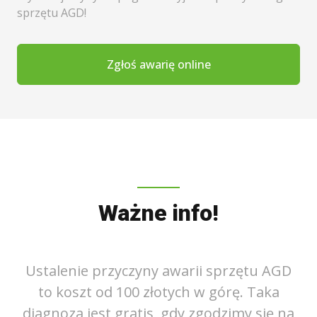
sprzętu AGD!
Zgłoś awarię online
Ważne info!
GD
Ustalenie przyczyny awarii sprzętu AGD
U
to koszt od 100 złotych w górę. Taka
na
diagnoza jest gratis, gdy zgodzimy się na
d