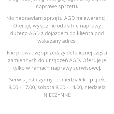
naprawę sprzętu.
ji!
Nie naprawiam sprzętu AGD na gwarancji!
Ni
Oferuję wyłącznie odpłatne naprawy
d
dużego AGD z dojazdem do klienta pod
wskazany adres.
ści
Nie prowadzę sprzedaży detalicznej części
Ni
je
zamiennych do urządzeń AGD. Oferuję je
z
tylko w ramach naprawy serwisowej.
ek
Serwis jest czynny: poniedziałek - piątek
S
la
8.00 - 17.00, sobota 8.00 - 14.00, niedziela
8
NIECZYNNE