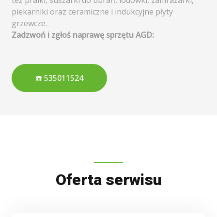
też pralki, suszarki do ubrań, lodówki, zamrażarki,
piekarniki oraz ceramiczne i indukcyjne płyty
grzewcze.
Zadzwoń i zgłoś naprawę sprzętu AGD:
☎️ 535011524
Oferta serwisu